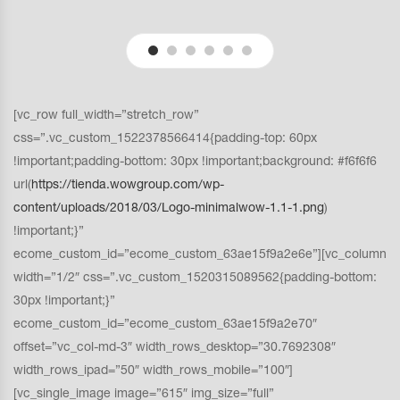
[vc_row full_width=”stretch_row”
css=”.vc_custom_1522378566414{padding-top: 60px
!important;padding-bottom: 30px !important;background: #f6f6f6
url(
https://tienda.wowgroup.com/wp-
content/uploads/2018/03/Logo-minimalwow-1.1-1.png
)
!important;}”
ecome_custom_id=”ecome_custom_63ae15f9a2e6e”][vc_column
width=”1/2″ css=”.vc_custom_1520315089562{padding-bottom:
30px !important;}”
ecome_custom_id=”ecome_custom_63ae15f9a2e70″
offset=”vc_col-md-3″ width_rows_desktop=”30.7692308″
width_rows_ipad=”50″ width_rows_mobile=”100″]
[vc_single_image image=”615″ img_size=”full”