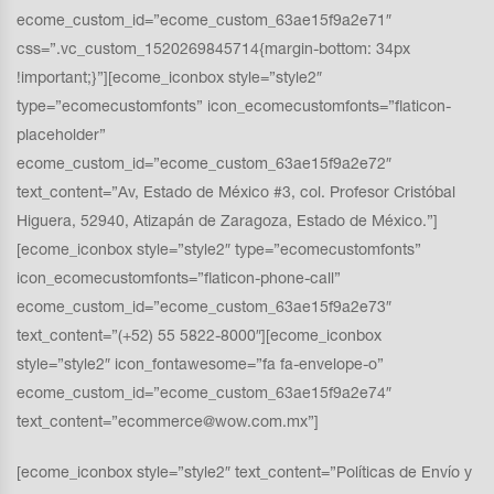
ecome_custom_id=”ecome_custom_63ae15f9a2e71″
css=”.vc_custom_1520269845714{margin-bottom: 34px
!important;}”][ecome_iconbox style=”style2″
type=”ecomecustomfonts” icon_ecomecustomfonts=”flaticon-
placeholder”
ecome_custom_id=”ecome_custom_63ae15f9a2e72″
text_content=”Av, Estado de México #3, col. Profesor Cristóbal
Higuera, 52940, Atizapán de Zaragoza, Estado de México.”]
[ecome_iconbox style=”style2″ type=”ecomecustomfonts”
icon_ecomecustomfonts=”flaticon-phone-call”
ecome_custom_id=”ecome_custom_63ae15f9a2e73″
text_content=”(+52) 55 5822-8000″][ecome_iconbox
style=”style2″ icon_fontawesome=”fa fa-envelope-o”
ecome_custom_id=”ecome_custom_63ae15f9a2e74″
text_content=”ecommerce@wow.com.mx”]
[ecome_iconbox style=”style2″ text_content=”Políticas de Envío y