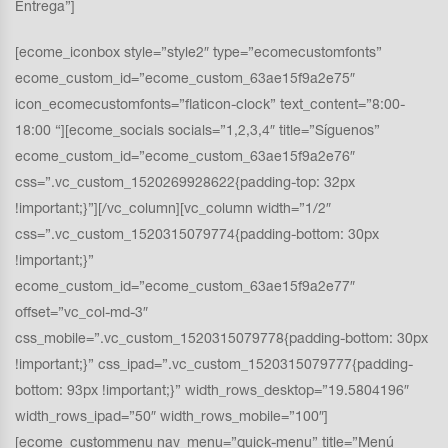
Entrega”]
[ecome_iconbox style=”style2″ type=”ecomecustomfonts”
ecome_custom_id=”ecome_custom_63ae15f9a2e75″
icon_ecomecustomfonts=”flaticon-clock” text_content=”8:00-
18:00 “][ecome_socials socials=”1,2,3,4″ title=”Síguenos”
ecome_custom_id=”ecome_custom_63ae15f9a2e76″
css=”.vc_custom_1520269928622{padding-top: 32px
!important;}”][/vc_column][vc_column width=”1/2″
css=”.vc_custom_1520315079774{padding-bottom: 30px
!important;}”
ecome_custom_id=”ecome_custom_63ae15f9a2e77″
offset=”vc_col-md-3″
css_mobile=”.vc_custom_1520315079778{padding-bottom: 30px
!important;}” css_ipad=”.vc_custom_1520315079777{padding-
bottom: 93px !important;}” width_rows_desktop=”19.5804196″
width_rows_ipad=”50″ width_rows_mobile=”100″]
[ecome_custommenu nav_menu=”quick-menu” title=”Menú