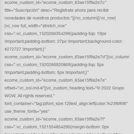
ecome_custom_id=”ecome_custom_63ae15f9a2e7c”
title=”Suscripción” desc=”Regístrate ahora para recibir
novedades de nuestros productos.”][/vc_column][/vc_row]
[vc_row full_width=”stretch_row”
css=”.vc_custom_1520266354299{padding-top: 19px
!important;padding-bottom: 27px !important;background-color:
#272727 !important;}”
ecome_custom_id=”ecome_custom_63ae15f9a2e7d”][vc_column
css=”.vc_custom_1520266920869{padding-top: 5px
!important;padding-bottom: 5px !important;}”
ecome_custom_id=”ecome_custom_63ae15f9a2e7e”
offset=”vc_col-md-6″][vc_custom_heading text=”© 2022 Grupo
WOW. All rights reserved.”
font_container=”tag:p|font_size:12|text_align:left|color:%23f6f6f6″
use_theme_fonts=”yes”
ecome_custom_id=”ecome_custom_63ae15f9a2e7f”
css=”.vc_custom_1521554854290{margin-bottom: 0px