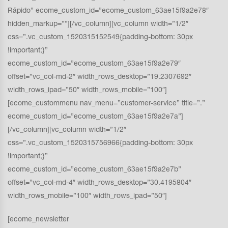
Rápido” ecome_custom_id=”ecome_custom_63ae15f9a2e78″
hidden_markup=””][/vc_column][vc_column width=”1/2″
css=”.vc_custom_1520315152549{padding-bottom: 30px
!important;}”
ecome_custom_id=”ecome_custom_63ae15f9a2e79″
offset=”vc_col-md-2″ width_rows_desktop=”19.2307692″
width_rows_ipad=”50″ width_rows_mobile=”100″]
[ecome_custommenu nav_menu=”customer-service” title=”.”
ecome_custom_id=”ecome_custom_63ae15f9a2e7a”]
[/vc_column][vc_column width=”1/2″
css=”.vc_custom_1520315756966{padding-bottom: 30px
!important;}”
ecome_custom_id=”ecome_custom_63ae15f9a2e7b”
offset=”vc_col-md-4″ width_rows_desktop=”30.4195804″
width_rows_mobile=”100″ width_rows_ipad=”50″]
[ecome_newsletter