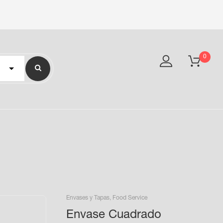
0
Envases y Tapas
,
Food Service
Envase Cuadrado