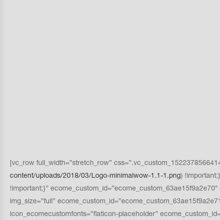
[vc_row full_width=”stretch_row” css=”.vc_custom_1522378566414{p
content/uploads/2018/03/Logo-minimalwow-1.1-1.png
) !importan
!important;}” ecome_custom_id=”ecome_custom_63ae15f9a2e70″ o
img_size=”full” ecome_custom_id=”ecome_custom_63ae15f9a2e71″
icon_ecomecustomfonts=”flaticon-placeholder” ecome_custom_id=”