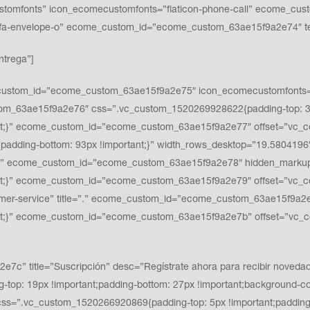
ustomfonts” icon_ecomecustomfonts=”flaticon-phone-call” ecome_cu
fa fa-envelope-o” ecome_custom_id=”ecome_custom_63ae15f9a2e74″
ntrega”]
ustom_id=”ecome_custom_63ae15f9a2e75″ icon_ecomecustomfonts=”fla
tom_63ae15f9a2e76″ css=”.vc_custom_1520269928622{padding-top: 32p
nt;}” ecome_custom_id=”ecome_custom_63ae15f9a2e77″ offset=”vc_c
padding-bottom: 93px !important;}” width_rows_desktop=”19.5804196
” ecome_custom_id=”ecome_custom_63ae15f9a2e78″ hidden_markup=”
t;}” ecome_custom_id=”ecome_custom_63ae15f9a2e79″ offset=”vc_co
r-service” title=”.” ecome_custom_id=”ecome_custom_63ae15f9a2e7
nt;}” ecome_custom_id=”ecome_custom_63ae15f9a2e7b” offset=”vc_c
 title=”Suscripción” desc=”Regístrate ahora para recibir novedade
top: 19px !important;padding-bottom: 27px !important;background-col
”.vc_custom_1520266920869{padding-top: 5px !important;padding-b