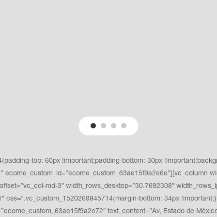
adding-top: 60px !important;padding-bottom: 30px !important;backgro
t;}” ecome_custom_id=”ecome_custom_63ae15f9a2e6e”][vc_column wi
ffset=”vc_col-md-3″ width_rows_desktop=”30.7692308″ width_rows_i
 css=”.vc_custom_1520269845714{margin-bottom: 34px !important;}”
ecome_custom_63ae15f9a2e72″ text_content=”Av, Estado de México #3