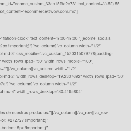
stom_id=”ecome_custom_63ae15f9a2e73″ text_content=”(+52) 55
 text_content=”ecommerce@wow.com.mx”]
ticon-clock” text_content=”8:00-18:00 “][ecome_socials
x !important;}”][/vc_column][vc_column width=”1/2″
ol-md-3″ css_mobile=”.vc_custom_1520315079778{padding-
″ width_rows_ipad=”50″ width_rows_mobile=”100″]
”][/vc_column][vc_column width=”1/2″
l-md-2″ width_rows_desktop=”19.2307692″ width_rows_ipad=”50″
a”][/vc_column][vc_column width=”1/2″
ol-md-4″ width_rows_desktop=”30.4195804″
s de nuestros productos.”][/vc_column][/vc_row][vc_row
or: #272727 !important;}”
ottom: 5px !important;}”