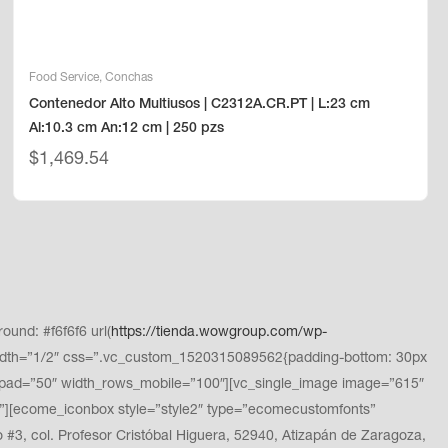
Food Service
,
Conchas
Contenedor Alto Multiusos | C2312A.CR.PT | L:23 cm
Al:10.3 cm An:12 cm | 250 pzs
$
1,469.54
und: #f6f6f6 url(
https://tienda.wowgroup.com/wp-
dth=”1/2″ css=”.vc_custom_1520315089562{padding-bottom: 30px
pad=”50″ width_rows_mobile=”100″][vc_single_image image=”615″
][ecome_iconbox style=”style2″ type=”ecomecustomfonts”
, col. Profesor Cristóbal Higuera, 52940, Atizapán de Zaragoza,