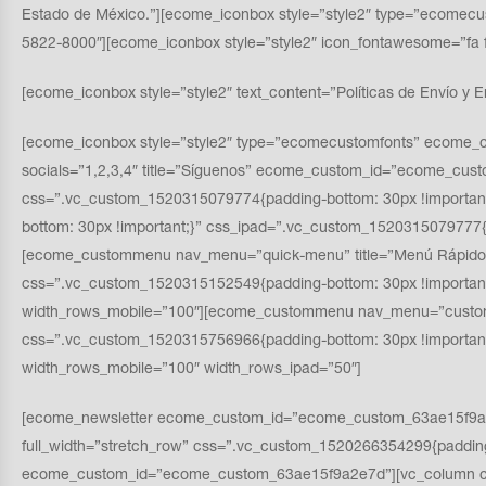
Estado de México.”][ecome_iconbox style=”style2″ type=”ecomec
5822-8000″][ecome_iconbox style=”style2″ icon_fontawesome=”
[ecome_iconbox style=”style2″ text_content=”Políticas de Envío y E
[ecome_iconbox style=”style2″ type=”ecomecustomfonts” ecome_c
socials=”1,2,3,4″ title=”Síguenos” ecome_custom_id=”ecome_cus
css=”.vc_custom_1520315079774{padding-bottom: 30px !importa
bottom: 30px !important;}” css_ipad=”.vc_custom_1520315079777{
[ecome_custommenu nav_menu=”quick-menu” title=”Menú Rápido
css=”.vc_custom_1520315152549{padding-bottom: 30px !importan
width_rows_mobile=”100″][ecome_custommenu nav_menu=”custome
css=”.vc_custom_1520315756966{padding-bottom: 30px !importa
width_rows_mobile=”100″ width_rows_ipad=”50″]
[ecome_newsletter ecome_custom_id=”ecome_custom_63ae15f9a2e7c”
full_width=”stretch_row” css=”.vc_custom_1520266354299{padding-
ecome_custom_id=”ecome_custom_63ae15f9a2e7d”][vc_column css=