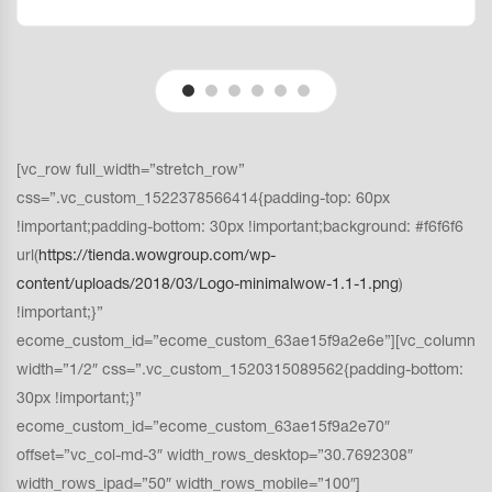
[vc_row full_width=”stretch_row”
css=”.vc_custom_1522378566414{padding-top: 60px
!important;padding-bottom: 30px !important;background: #f6f6f6
url(
https://tienda.wowgroup.com/wp-
content/uploads/2018/03/Logo-minimalwow-1.1-1.png
)
!important;}”
ecome_custom_id=”ecome_custom_63ae15f9a2e6e”][vc_column
width=”1/2″ css=”.vc_custom_1520315089562{padding-bottom:
30px !important;}”
ecome_custom_id=”ecome_custom_63ae15f9a2e70″
offset=”vc_col-md-3″ width_rows_desktop=”30.7692308″
width_rows_ipad=”50″ width_rows_mobile=”100″]