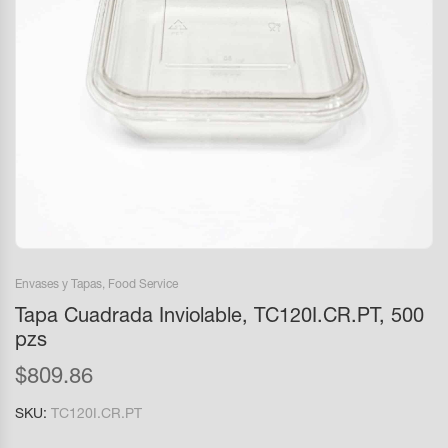
Envases y Tapas
,
Food Service
Tapa Cuadrada Inviolable, TC120I.CR.PT, 500
pzs
$
809.86
SKU:
TC120I.CR.PT