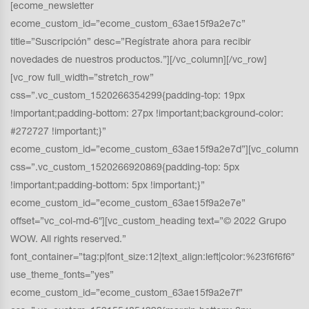
[ecome_newsletter
ecome_custom_id=”ecome_custom_63ae15f9a2e7c”
title=”Suscripción” desc=”Regístrate ahora para recibir
novedades de nuestros productos.”][/vc_column][/vc_row]
[vc_row full_width=”stretch_row”
css=”.vc_custom_1520266354299{padding-top: 19px
!important;padding-bottom: 27px !important;background-color:
#272727 !important;}”
ecome_custom_id=”ecome_custom_63ae15f9a2e7d”][vc_column
css=”.vc_custom_1520266920869{padding-top: 5px
!important;padding-bottom: 5px !important;}”
ecome_custom_id=”ecome_custom_63ae15f9a2e7e”
offset=”vc_col-md-6″][vc_custom_heading text=”© 2022 Grupo
WOW. All rights reserved.”
font_container=”tag:p|font_size:12|text_align:left|color:%23f6f6f6″
use_theme_fonts=”yes”
ecome_custom_id=”ecome_custom_63ae15f9a2e7f”