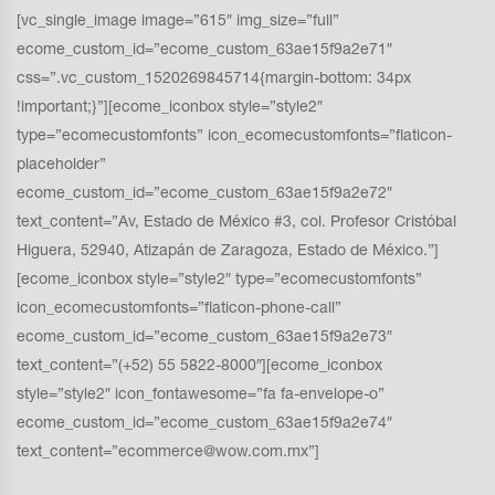
[vc_single_image image=”615″ img_size=”full”
ecome_custom_id=”ecome_custom_63ae15f9a2e71″
css=”.vc_custom_1520269845714{margin-bottom: 34px
!important;}”][ecome_iconbox style=”style2″
type=”ecomecustomfonts” icon_ecomecustomfonts=”flaticon-
placeholder”
ecome_custom_id=”ecome_custom_63ae15f9a2e72″
text_content=”Av, Estado de México #3, col. Profesor Cristóbal
Higuera, 52940, Atizapán de Zaragoza, Estado de México.”]
[ecome_iconbox style=”style2″ type=”ecomecustomfonts”
icon_ecomecustomfonts=”flaticon-phone-call”
ecome_custom_id=”ecome_custom_63ae15f9a2e73″
text_content=”(+52) 55 5822-8000″][ecome_iconbox
style=”style2″ icon_fontawesome=”fa fa-envelope-o”
ecome_custom_id=”ecome_custom_63ae15f9a2e74″
text_content=”ecommerce@wow.com.mx”]