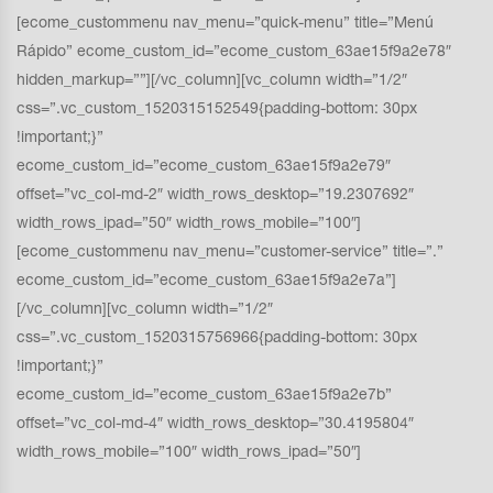
[ecome_custommenu nav_menu=”quick-menu” title=”Menú
Rápido” ecome_custom_id=”ecome_custom_63ae15f9a2e78″
hidden_markup=””][/vc_column][vc_column width=”1/2″
css=”.vc_custom_1520315152549{padding-bottom: 30px
!important;}”
ecome_custom_id=”ecome_custom_63ae15f9a2e79″
offset=”vc_col-md-2″ width_rows_desktop=”19.2307692″
width_rows_ipad=”50″ width_rows_mobile=”100″]
[ecome_custommenu nav_menu=”customer-service” title=”.”
ecome_custom_id=”ecome_custom_63ae15f9a2e7a”]
[/vc_column][vc_column width=”1/2″
css=”.vc_custom_1520315756966{padding-bottom: 30px
!important;}”
ecome_custom_id=”ecome_custom_63ae15f9a2e7b”
offset=”vc_col-md-4″ width_rows_desktop=”30.4195804″
width_rows_mobile=”100″ width_rows_ipad=”50″]