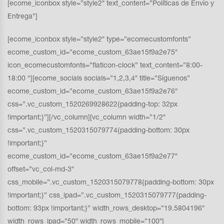
[ecome_iconbox style=”style2″ text_content=”Políticas de Envío y
Entrega”]
[ecome_iconbox style=”style2″ type=”ecomecustomfonts”
ecome_custom_id=”ecome_custom_63ae15f9a2e75″
icon_ecomecustomfonts=”flaticon-clock” text_content=”8:00-
18:00 “][ecome_socials socials=”1,2,3,4″ title=”Síguenos”
ecome_custom_id=”ecome_custom_63ae15f9a2e76″
css=”.vc_custom_1520269928622{padding-top: 32px
!important;}”][/vc_column][vc_column width=”1/2″
css=”.vc_custom_1520315079774{padding-bottom: 30px
!important;}”
ecome_custom_id=”ecome_custom_63ae15f9a2e77″
offset=”vc_col-md-3″
css_mobile=”.vc_custom_1520315079778{padding-bottom: 30px
!important;}” css_ipad=”.vc_custom_1520315079777{padding-
bottom: 93px !important;}” width_rows_desktop=”19.5804196″
width_rows_ipad=”50″ width_rows_mobile=”100″]