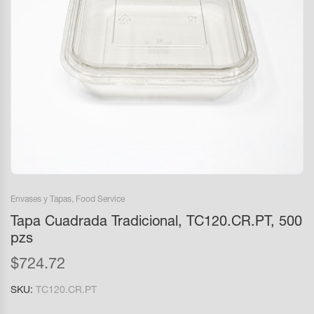
Envases y Tapas
,
Food Service
Tapa Cuadrada Tradicional, TC120.CR.PT, 500
pzs
$
724.72
SKU:
TC120.CR.PT