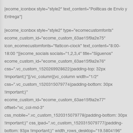
[ecome_iconbox style=”style2″ text_content=”Políticas de Envío y
Entrega”]
[ecome_iconbox style=”style2″ type=”ecomecustomfonts”
ecome_custom_id=”ecome_custom_63ae15f9a2e75″
icon_ecomecustomfonts=”flaticon-clock” text_content=”8:00-
18:00 “][ecome_socials socials=”1,2,3,4″ title=”Síguenos”
ecome_custom_id=”ecome_custom_63ae15f9a2e76″
css=”.vc_custom_1520269928622{padding-top: 32px
!important;}”][/vc_column][vc_column width=”1/2″
css=”.vc_custom_1520315079774{padding-bottom: 30px
!important;}”
ecome_custom_id=”ecome_custom_63ae15f9a2e77″
offset=”vc_col-md-3″
css_mobile=”.vc_custom_1520315079778{padding-bottom: 30px
!important;}” css_ipad=”.vc_custom_1520315079777{padding-
bottom: 93px !important;}” width_rows_desktop=”19.5804196″