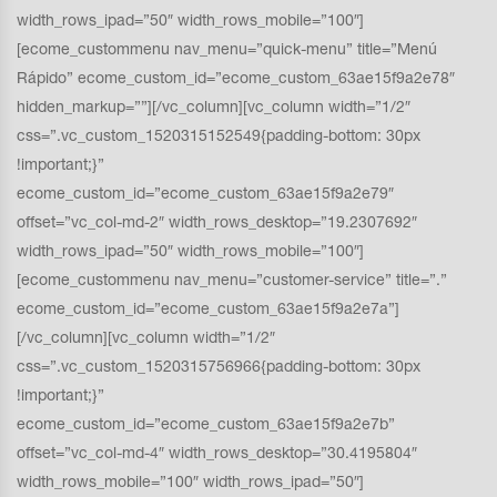
width_rows_ipad=”50″ width_rows_mobile=”100″]
[ecome_custommenu nav_menu=”quick-menu” title=”Menú
Rápido” ecome_custom_id=”ecome_custom_63ae15f9a2e78″
hidden_markup=””][/vc_column][vc_column width=”1/2″
css=”.vc_custom_1520315152549{padding-bottom: 30px
!important;}”
ecome_custom_id=”ecome_custom_63ae15f9a2e79″
offset=”vc_col-md-2″ width_rows_desktop=”19.2307692″
width_rows_ipad=”50″ width_rows_mobile=”100″]
[ecome_custommenu nav_menu=”customer-service” title=”.”
ecome_custom_id=”ecome_custom_63ae15f9a2e7a”]
[/vc_column][vc_column width=”1/2″
css=”.vc_custom_1520315756966{padding-bottom: 30px
!important;}”
ecome_custom_id=”ecome_custom_63ae15f9a2e7b”
offset=”vc_col-md-4″ width_rows_desktop=”30.4195804″
width_rows_mobile=”100″ width_rows_ipad=”50″]