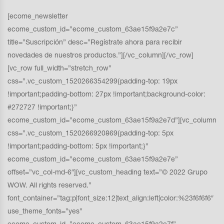
[ecome_newsletter
ecome_custom_id=”ecome_custom_63ae15f9a2e7c”
title=”Suscripción” desc=”Regístrate ahora para recibir
novedades de nuestros productos.”][/vc_column][/vc_row]
[vc_row full_width=”stretch_row”
css=”.vc_custom_1520266354299{padding-top: 19px
!important;padding-bottom: 27px !important;background-color:
#272727 !important;}”
ecome_custom_id=”ecome_custom_63ae15f9a2e7d”][vc_column
css=”.vc_custom_1520266920869{padding-top: 5px
!important;padding-bottom: 5px !important;}”
ecome_custom_id=”ecome_custom_63ae15f9a2e7e”
offset=”vc_col-md-6″][vc_custom_heading text=”© 2022 Grupo
WOW. All rights reserved.”
font_container=”tag:p|font_size:12|text_align:left|color:%23f6f6f6″
use_theme_fonts=”yes”