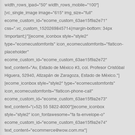
width_rows_ipad=”50″ width_rows_mobile=”100″]
[vc_single_image image=”615″ img_size=”full”
ecome_custom_id=”ecome_custom_63ae15f9a2e71″
css=”.vc_custom_1520269845714{margin-bottom: 34px
!important;}”][ecome_iconbox style=”style2″
type=”ecomecustomfonts” icon_ecomecustomfonts=”flaticon-
placeholder”
ecome_custom_id=”ecome_custom_63ae15f9a2e72″
text_content=”Av, Estado de México #3, col. Profesor Cristóbal
Higuera, 52940, Atizapán de Zaragoza, Estado de México.”]
[ecome_iconbox style=”style2″ type=”ecomecustomfonts”
icon_ecomecustomfonts=”flaticon-phone-call”
ecome_custom_id=”ecome_custom_63ae15f9a2e73″
text_content=”(+52) 55 5822-8000″][ecome_iconbox
style=”style2″ icon_fontawesome=”fa fa-envelope-o”
ecome_custom_id=”ecome_custom_63ae15f9a2e74″
text_content=”ecommerce@wow.com.mx”]