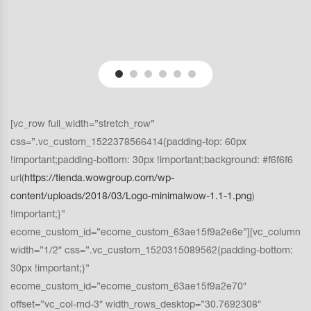
[vc_row full_width=”stretch_row”
css=”.vc_custom_1522378566414{padding-top: 60px
!important;padding-bottom: 30px !important;background: #f6f6f6
url(
https://tienda.wowgroup.com/wp-
content/uploads/2018/03/Logo-minimalwow-1.1-1.png
)
!important;}”
ecome_custom_id=”ecome_custom_63ae15f9a2e6e”][vc_column
width=”1/2″ css=”.vc_custom_1520315089562{padding-bottom:
30px !important;}”
ecome_custom_id=”ecome_custom_63ae15f9a2e70″
offset=”vc_col-md-3″ width_rows_desktop=”30.7692308″